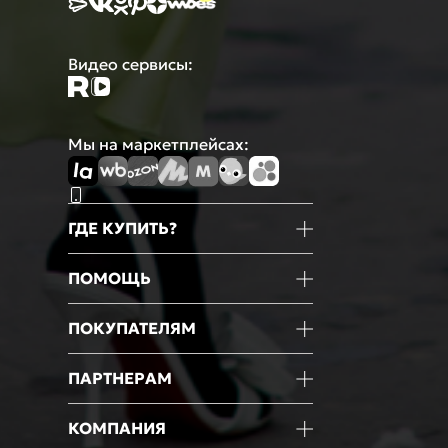
Видео сервисы:
Мы на маркетплейсах:
ГДЕ КУПИТЬ?
Магазины
ПОМОЩЬ
Маркетплейсы
Мобильное приложение
Информация о товаре
ПОКУПАТЕЛЯМ
Оформление покупки
Оплата
Блог
ПАРТНЕРАМ
Доставка
Новости
Возврат
Акции
Франчайзинг
КОМПАНИЯ
Гарантии
Мероприятия
Оптовые продажи