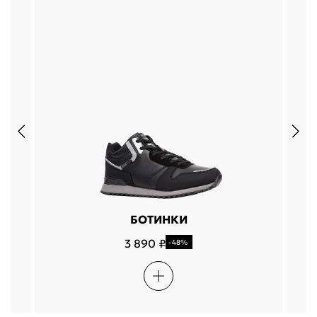
БОТИНКИ
3 890 ₽
-48%
Подели
Мокка
Давай делить