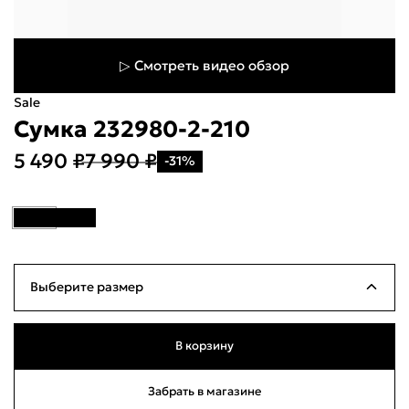
▷ Смотреть видео обзор
Sale
Сумка 232980-2-210
5 490 ₽
7 990 ₽
-31%
Укажите свой город
Войти или
5
Н
зарегистрироваться
Название города
о
Выберите размер
Milana ID
По паролю
б/р
Много
В корзину
Телефон / Telegram
Забрать в магазине