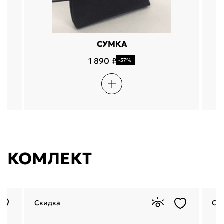
СУМКА
1 890 ₽
-57%
КОМЛЕКТ
Скидка
Ск