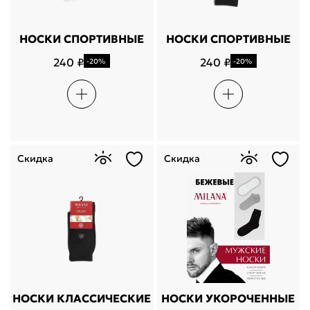
НОСКИ СПОРТИВНЫЕ
НОСКИ СПОРТИВНЫЕ
240 ₽
240 ₽
-20%
-20%
Укажите свой город
Войти или
зарегистрироваться
Название города
Скидка
Скидка
Milana ID
По паролю
Телефон / Telegram
Войти
Войти по электронной почте
НОСКИ КЛАССИЧЕСКИЕ
НОСКИ УКОРОЧЕННЫЕ
Я согласен с
публичной офертой
и
политикой обработки