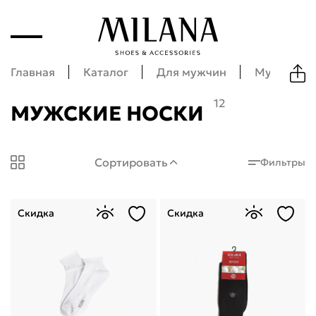
Главная
Каталог
Для мужчин
Мужские а
12
МУЖСКИЕ НОСКИ
Milana Shoes: Мужские носки
Сортировать
Фильтры
Скидка
Скидка