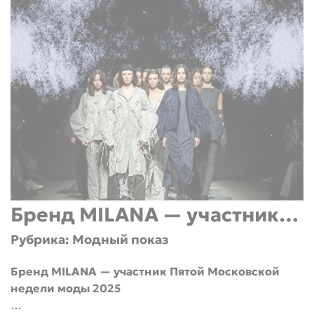
Бренд MILANA — участник
Рубрика: Модный показ
Пятой Московской недели
Укажите свой город
моды 2025
Войти или
Бренд MILANA — участник Пятой Московской
зарегистрироваться
недели моды 2025
Название города