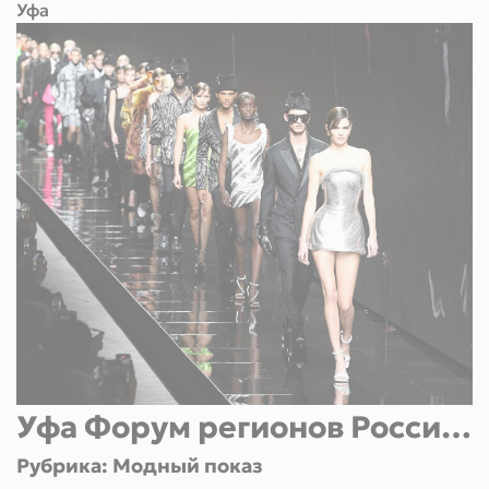
Уфа
Уфа Форум регионов России
Рубрика: Модный показ
и Беларуси 2025