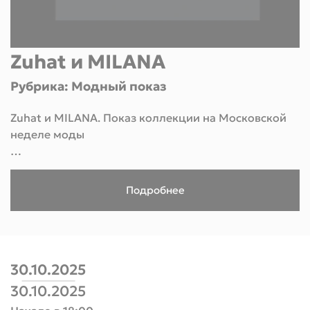
Zuhat и MILANA
Рубрика: Модный показ
Zuhat и MILANA. Показ коллекции на Московской
неделе моды
18 марта в рамках IV Московской недели моды
состоится показ брендов – дизайнерской одежды
Подробнее
Zuhat и марки обуви MILANA. Мероприятие
пройдет в Центральном выставочном зале
“Манеж”.
В 17:30 гости события первыми увидят уникальную
30.10.2025
коллекцию, где элегантность и креативность
30.10.2025
дизайнерских решений Zuhat гармонично