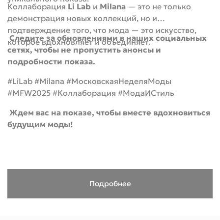
Коллаборация
Li Lab
и
Milana
— это не только
демонстрация новых коллекций, но и
подтверждение того, что мода — это искусство,
Следите за обновлениями в наших социальных
которое вдохновляет и объединяет.
сетях, чтобы не пропустить анонсы и
подробности показа.
#LiLab #Milana #МосковскаяНеделяМоды
#MFW2025 #Коллаборация #МодаИСтиль
Ждем вас на показе, чтобы вместе вдохновиться
будущим моды!
Подробнее