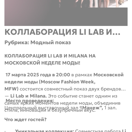
#МодаБезГраниц
подарки только в эти дни.
Для дополнительной информации:
Пресс-служба MILANA
Место проведения:
Email: pr@milana-shoes.ru
Outlet Village Белая Дача
КОЛЛАБОРАЦИЯ LI LAB И
________________________________________
Присоединяйтесь к нам в соцсетях:
Даты
: 29–30 марта 2025 года
Рубрика: Модный показ
MILANA
VK: vk.com/milanashoes
P.S.
Следите за анонсами — мы готовим сюрпризы
#Milana #КлиентскиеДни #OutletVillageБелаяДача
КОЛЛАБОРАЦИЯ LI LAB И MILANA НА
для гостей нашего показа!**
#ВеснаЛето2025 #СтильИКомфорт
МОСКОВСКОЙ НЕДЕЛЕ МОДЫ!
17 марта 2025 года в 20:00
в рамках
Московской
Ждем вас в магазине MILANA, чтобы вместе
недели моды
(Moscow Fashion Week,
отметить начало весеннего сезона!
MFW)
состоится совместный показ двух брендов
—
Li Lab и Milana.
Это событие станет одним из
Место проведения:
самых ярких моментов недели моды, объединив
Центральный выставочный зал
“Манеж”,
1 зал.
стиль, инновации и безупречный вкус.
Что ждет гостей?
·
Уникальная коллекция:
Совместная работа
Li