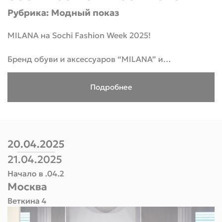
Дата: 18 марта 2025 года
Рубрика: Модный показ
MILANA на Sochi Fashion Week 2025!
Время: 17:30
Бренд обуви и аксессуаров “MILANA” и
талантливый дизайнер Ирина Корпенко
представляют совместный показ в рамках
Подробнее
престижной Недели моды в Сочи. Впервые зрители
увидят уникальную коллекцию, где изысканные
аксессуары, сумки и обувь переплетаются в единое
произведение модного искусства.
20.04.2025
Что ожидать:
21.04.2025
• Эксклюзивные авторские аксессуары
Начало в .04.2
• Премиальное качество исполнения
Москва
• Уникальный дизайн
Веткина 4
• Высокий ценовой сегмент
• Коллекционная ценность