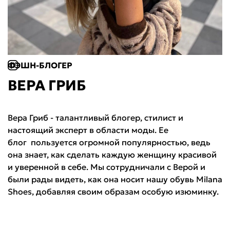
Войти или
зарегистрироваться
Название города
Milana ID
По паролю
ФЭШН-БЛОГЕР
ВЕРА ГРИБ
Телефон / Telegram
Вера Гриб - талантливый блогер, стилист и
Войти
настоящий эксперт в области моды. Ее
блог пользуется огромной популярностью, ведь
Войти по электронной почте
она знает, как сделать каждую женщину красивой
и уверенной в себе. Мы сотрудничали с Верой и
Я согласен с
публичной офертой
и
политикой обработки
персональных данных
были рады видеть, как она носит нашу обувь Milana
Проблемы со входом?
Shoes, добавляя своим образам особую изюминку.