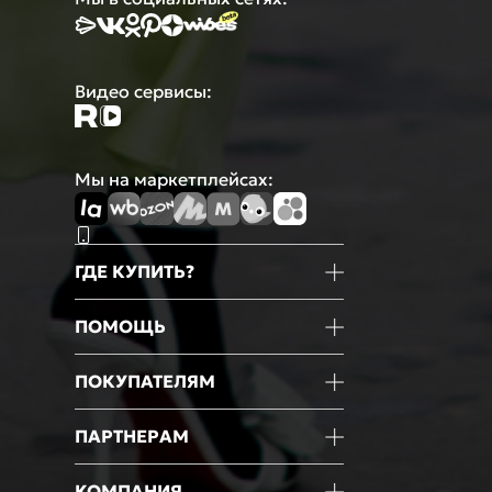
Видео сервисы:
Мы на маркетплейсах:
ГДЕ КУПИТЬ?
Магазины
ПОМОЩЬ
Маркетплейсы
Мобильное приложение
Информация о товаре
ПОКУПАТЕЛЯМ
Оформление покупки
Оплата
Блог
ПАРТНЕРАМ
Доставка
Новости
Возврат
Акции
Франчайзинг
КОМПАНИЯ