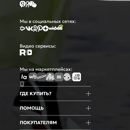
Мы в социальных сетях:
Видео сервисы:
Мы на маркетплейсах:
ГДЕ КУПИТЬ?
Магазины
ПОМОЩЬ
Маркетплейсы
Мобильное приложение
Информация о товаре
ПОКУПАТЕЛЯМ
Оформление покупки