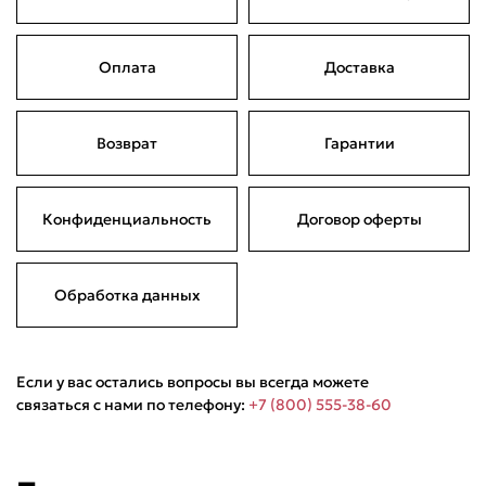
Оплата
Доставка
Подели
Мокка
Давай делить
Поделится
Возврат
Гарантии
3 790 ₽
оплата покупок
по частям
Сегодня
21 августа
04 сентября
18 сентября
947,50 ₽
947,50 ₽
947,50 ₽
947,50 ₽
Конфиденциальность
Договор оферты
Без комиссий и переплат
Обработка данных
Если у вас остались вопросы вы всегда можете
связаться с нами по телефону:
+7 (800) 555-38-60