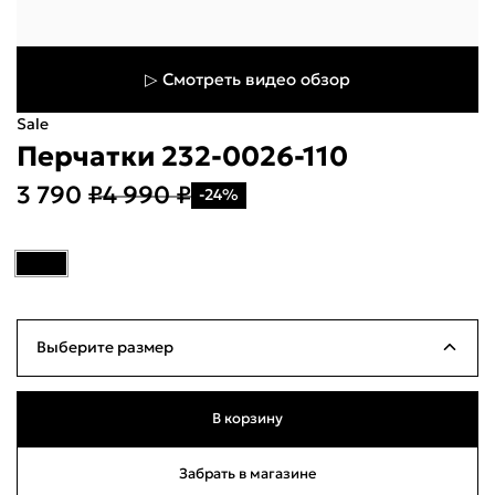
▷ Смотреть видео обзор
Sale
Перчатки 232-0026-110
Укажите свой город
3 790 ₽
4 990 ₽
-24%
Войти или
зарегистрироваться
Название города
Milana ID
По паролю
Выберите размер
Телефон / Telegram
9
Много
В корзину
Войти
9.5
Много
Забрать в магазине