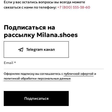
Если у вас остались вопросы вы всегда можете
связаться с нами по телефону:
+7 (800) 555-38-60
Подписаться на
рассылку Milana.shoes
Подели
Мокка
Давай делить
Поделится
Telegram канал
1 190 ₽
оплата покупок
по частям
Сегодня
24 августа
07 сентября
21 сентября
297,50 ₽
297,50 ₽
297,50 ₽
297,50 ₽
Email *
Без комиссий и переплат
Оформляя подписку вы соглашаетесь с
публичной офертой
и
политикой обработки персональных данных
Подписаться