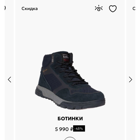
Скидка
Ск
БОТИНКИ
5 990 ₽
-45%