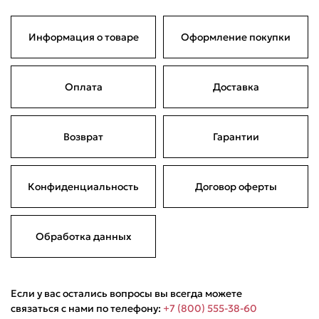
Информация о товаре
Оформление покупки
Оплата
Доставка
Подели
Мокка
Давай делить
Поделится
6 990 ₽
оплата покупок
по частям
Возврат
Гарантии
Сегодня
21 августа
04 сентября
18 сентября
1 747,50 ₽
1 747,50 ₽
1 747,50 ₽
1 747,50 ₽
Без комиссий и переплат
Конфиденциальность
Договор оферты
Обработка данных
Если у вас остались вопросы вы всегда можете
связаться с нами по телефону:
+7 (800) 555-38-60