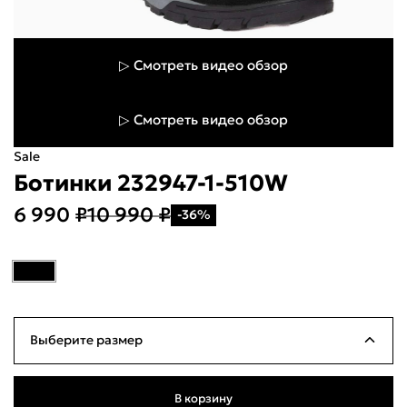
▷ Смотреть видео обзор
▷ Смотреть видео обзор
Укажите свой город
Sale
Войти или
Ботинки 232947-1-510W
зарегистрироваться
Название города
6 990 ₽
10 990 ₽
-36%
Milana ID
По паролю
Телефон / Telegram
Выберите размер
Войти
40
Много
25.5см
В корзину