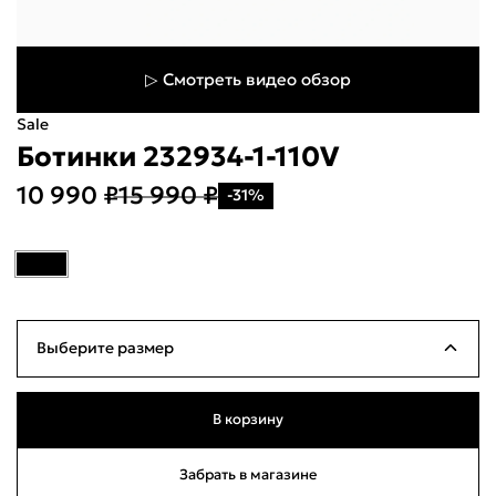
▷ Смотреть видео обзор
Sale
Ботинки 232934-1-110V
10 990 ₽
15 990 ₽
-31%
Укажите свой город
Войти или
зарегистрироваться
Название города
Выберите размер
Milana ID
По паролю
39
Ограниченное количество
25см
В корзину
Телефон / Telegram
40
Ограниченное количество
25.5см
Забрать в магазине