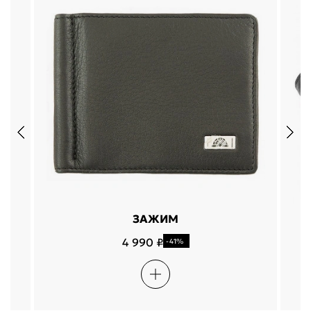
ЗАЖИМ
4 990 ₽
-41%
Подели
Мокка
Давай делить