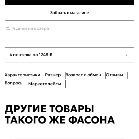
Проблемы со входом?
41
Много
26.5см
Забрать в магазине
42
Много
27см
14 дней на возврат
43
Ограниченное количество
27.5см
44
Много
28.5см
4 платежа по 1248 ₽
45
Ограниченное количество
29см
Характеристики
Размер
Возврат и обмен
Отзывы
Вопросы
Маркетплейсы
ДРУГИЕ ТОВАРЫ
ТАКОГО ЖЕ ФАСОНА