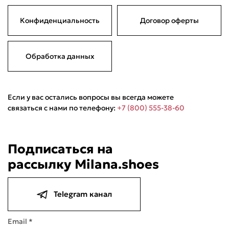
Конфиденциальность
Договор оферты
Обработка данных
Если у вас остались вопросы вы всегда можете
связаться с нами по телефону:
+7 (800) 555-38-60
Подели
Мокка
Давай делить
Поделится
Подписаться на
4 990 ₽
оплата покупок
по частям
рассылку Milana.shoes
Сегодня
21 августа
04 сентября
18 сентября
1 247,50 ₽
1 247,50 ₽
1 247,50 ₽
1 247,50 ₽
Без комиссий и переплат
Telegram канал
Email *