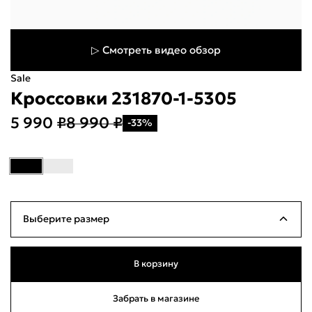
▷ Смотреть видео обзор
Sale
Кроссовки 231870-1-5305
5 990 ₽
8 990 ₽
-33%
Укажите свой город
Войти или
зарегистрироваться
Название города
Выберите размер
Milana ID
По паролю
39
Много
25см
В корзину
Телефон / Telegram
40
Много
25.5см
Забрать в магазине