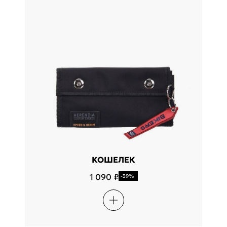
КОШЕЛЕК
1 090 ₽
-39%
Подели
Мокка
Давай делить