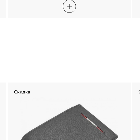
Сегодня
20 августа
03 сентября
17 сентября
1 122,50 ₽
1 122,50 ₽
1 122,50 ₽
1 122,50 ₽
Войти
Без комиссий и переплат
Войти по электронной почте
Я согласен с
публичной офертой
и
политикой обработки
персональных данных
Проблемы со входом?
Скидка