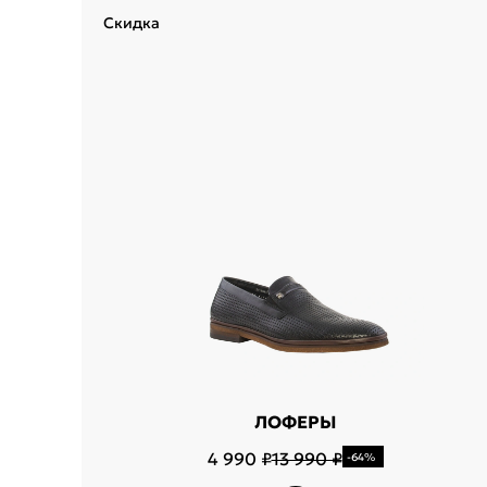
Скидка
Укажит
Название горо
ЛОФЕРЫ
4 990 ₽
13 990 ₽
-64%