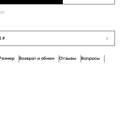
Ограниченное количество
рат
Нет в наличии
Нет в наличии
3 ₽
Ограниченное количество
Размер
Возврат и обмен
Отзывы
Вопросы
Ограниченное количество
Ограниченное количество