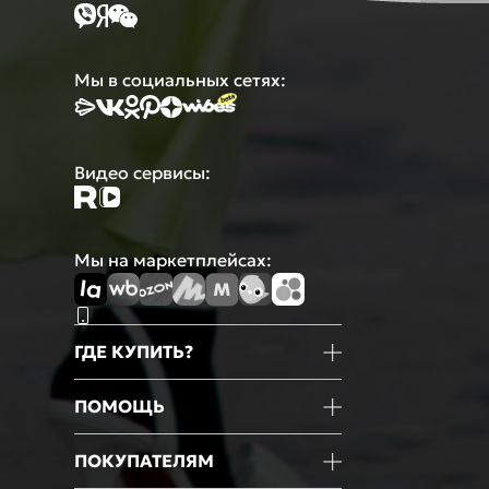
Мы в социальных сетях:
Видео сервисы:
Мы на маркетплейсах:
ГДЕ КУПИТЬ?
Магазины
ПОМОЩЬ
Маркетплейсы
Мобильное приложение
Информация о товаре
ПОКУПАТЕЛЯМ
Оформление покупки