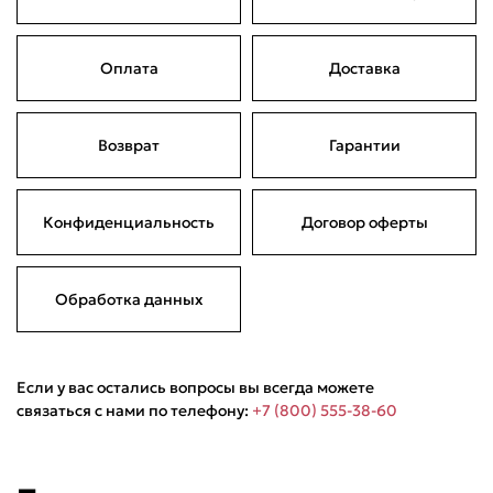
Оплата
Доставка
Подели
Мокка
Давай делить
Поделится
Возврат
Гарантии
5 990 ₽
оплата покупок
по частям
Сегодня
22 августа
05 сентября
19 сентября
1 497,50 ₽
1 497,50 ₽
1 497,50 ₽
1 497,50 ₽
Конфиденциальность
Договор оферты
Без комиссий и переплат
Обработка данных
Если у вас остались вопросы вы всегда можете
связаться с нами по телефону:
+7 (800) 555-38-60