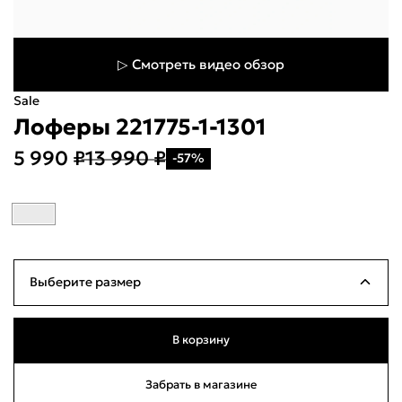
▷ Смотреть видео обзор
Sale
Лоферы 221775-1-1301
Укажите свой город
5 990 ₽
13 990 ₽
-57%
Войти или
зарегистрироваться
Название города
Milana ID
По паролю
Выберите размер
Телефон / Telegram
39
Много
25см
В корзину
Войти
40
Много
25.5см
Забрать в магазине