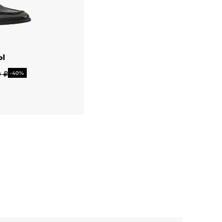
Ы
 ₽
-40%