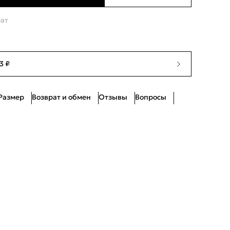
Нет в наличии
рат
Ограниченное количество
Нет в наличии
3 ₽
Ограниченное количество
Размер
Возврат и обмен
Отзывы
Вопросы
Ограниченное количество
Ограниченное количество