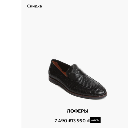
Скидка
Укажит
Название горо
ЛОФЕРЫ
7 490 ₽
13 990 ₽
-46%