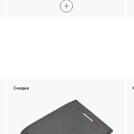
Сегодня
20 августа
03 сентября
17 сентября
1 872,50 ₽
1 872,50 ₽
1 872,50 ₽
1 872,50 ₽
Войти
Без комиссий и переплат
Войти по электронной почте
Я согласен с
публичной офертой
и
политикой обработки
персональных данных
Проблемы со входом?
Скидка