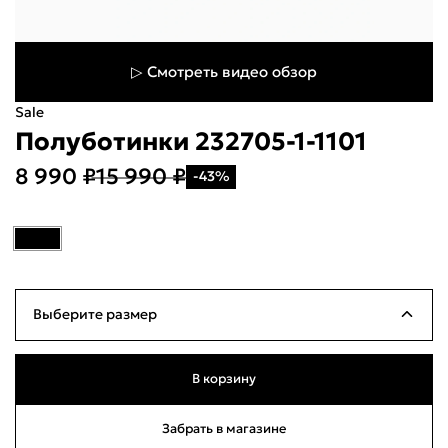
▷ Смотреть видео обзор
Sale
Полуботинки 232705-1-1101
8 990 ₽
15 990 ₽
-43%
Укажите свой город
Войти или
зарегистрироваться
Название города
Выберите размер
Milana ID
По паролю
39
Много
25см
В корзину
Телефон / Telegram
40
Много
25.5см
Забрать в магазине