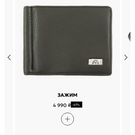
ЗАЖИМ
4 990 ₽
-41%
Подели
Мокка
Давай делить