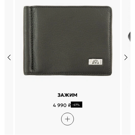
ЗАЖИМ
4 990 ₽
-41%
Подели
Мокка
Давай делить