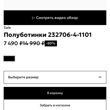
▷ Смотреть видео обзор
Sale
Полуботинки 232706-4-1101
7 490 ₽
14 990 ₽
-50%
Укажите свой город
Войти или
зарегистрироваться
Название города
Выберите размер
Milana ID
По паролю
39
Много
25см
В корзину
Телефон / Telegram
40
Много
25.5см
Забрать в магазине