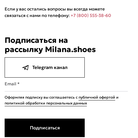
Если у вас остались вопросы вы всегда можете
связаться с нами по телефону:
+7 (800) 555-38-60
Подписаться на
рассылку Milana.shoes
Подели
Мокка
Давай делить
Поделится
3 390 ₽
оплата покупок
по частям
Telegram канал
Сегодня
22 августа
05 сентября
19 сентября
847,50 ₽
847,50 ₽
847,50 ₽
847,50 ₽
Без комиссий и переплат
Email *
Оформляя подписку вы соглашаетесь с
публичной офертой
и
политикой обработки персональных данных
Подписаться