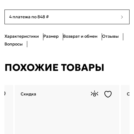
43
Ограниченное количество
27.5см
4 платежа по 848 ₽
44
Ограниченное количество
28.5см
Характеристики
Размер
Возврат и обмен
Отзывы
45
Ограниченное количество
29см
Вопросы
ПОХОЖИЕ ТОВАРЫ
Скидка
Ск