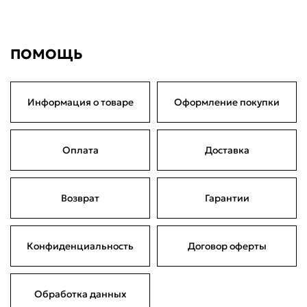
4 990 ₽
по частям
Сегодня
22 августа
05 сентября
19 сентября
1 247,50 ₽
1 247,50 ₽
1 247,50 ₽
1 247,50 ₽
Без комиссий и переплат
ПОМОЩЬ
Информация о товаре
Оформление покупки
Оплата
Доставка
Возврат
Гарантии
Конфиденциальность
Договор оферты
Обработка данных