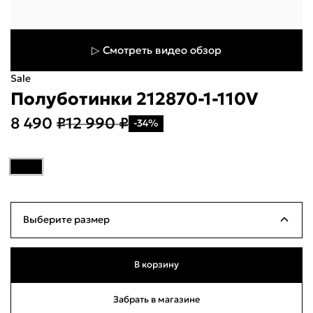
▷ Смотреть видео обзор
Sale
Полуботинки 212870-1-110V
8 490 ₽
12 990 ₽
-34%
Укажите свой город
Войти или
зарегистрироваться
Название города
Выберите размер
Milana ID
По паролю
39
Много
25см
В корзину
Телефон / Telegram
40
Много
25.5см
Забрать в магазине