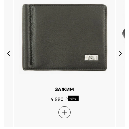
ЗАЖИМ
4 990 ₽
-41%
Подели
Мокка
Давай делить