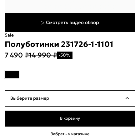
▷ Смотреть видео обзор
Sale
Полуботинки 231726-1-1101
7 490 ₽
14 990 ₽
-50%
Укажите свой город
Войти или
зарегистрироваться
Название города
Выберите размер
Milana ID
По паролю
39
Много
25см
В корзину
Телефон / Telegram
40
Много
25.5см
Забрать в магазине
Н