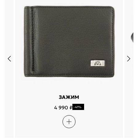
ЗАЖИМ
4 990 ₽
-41%
Подели
Мокка
Давай делить