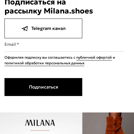
Подписаться на
рассылку Milana.shoes
Telegram канал
Подели
Мокка
Давай делить
Поделится
440 ₽
Email *
оплата покупок
по частям
Сегодня
22 августа
05 сентября
19 сентября
110 ₽
110 ₽
110 ₽
110 ₽
Оформляя подписку вы соглашаетесь с
публичной офертой
и
Без комиссий и переплат
политикой обработки персональных данных
Подписаться