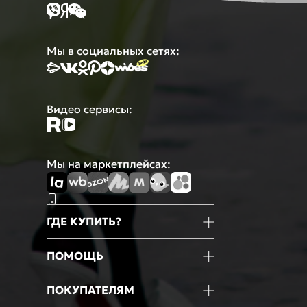
Мы в социальных сетях:
Видео сервисы:
Мы на маркетплейсах:
ГДЕ КУПИТЬ?
Магазины
ПОМОЩЬ
Маркетплейсы
Мобильное приложение
Информация о товаре
ПОКУПАТЕЛЯМ
Оформление покупки