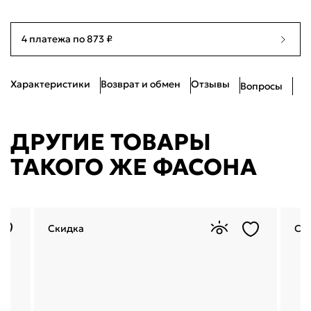
Войти
4 платежа по 873 ₽
Войти по электронной почте
Я согласен с
публичной офертой
и
политикой обработки
персональных данных
Характеристики
Возврат и обмен
Отзывы
Проблемы со входом?
Вопросы
ДРУГИЕ ТОВАРЫ
ТАКОГО ЖЕ ФАСОНА
Скидка
Ск