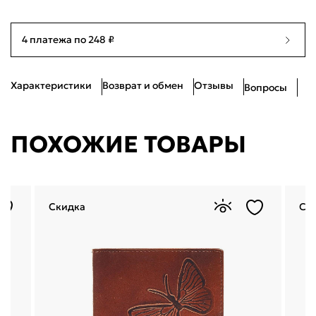
Я согласен с
публичной офертой
и
политикой обработки
персональных данных
Проблемы со входом?
4 платежа по 248 ₽
Характеристики
Возврат и обмен
Отзывы
Вопросы
ПОХОЖИЕ ТОВАРЫ
Скидка
Ск