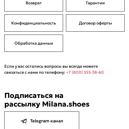
Возврат
Гарантии
Подели
Мокка
Давай делить
Поделится
Конфиденциальность
Договор оферты
990 ₽
оплата покупок
по частям
Сегодня
20 августа
03 сентября
17 сентября
247,50 ₽
247,50 ₽
247,50 ₽
247,50 ₽
Без комиссий и переплат
Обработка данных
Если у вас остались вопросы вы всегда можете
связаться с нами по телефону:
+7 (800) 555-38-60
Подписаться на
рассылку Milana.shoes
Telegram канал