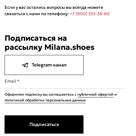
Если у вас остались вопросы вы всегда можете
связаться с нами по телефону:
+7 (800) 555-38-60
Подписаться на
рассылку Milana.shoes
Подели
Мокка
Давай делить
Поделится
1 990 ₽
оплата покупок
по частям
Telegram канал
Сегодня
22 августа
05 сентября
19 сентября
497,50 ₽
497,50 ₽
497,50 ₽
497,50 ₽
Email *
Без комиссий и переплат
Оформляя подписку вы соглашаетесь с
публичной офертой
и
политикой обработки персональных данных
Подписаться