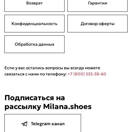
Возврат
Гарантии
Подели
Мокка
Давай делить
Поделится
Конфиденциальность
Договор оферты
2 990 ₽
оплата покупок
по частям
Сегодня
22 августа
05 сентября
19 сентября
747,50 ₽
747,50 ₽
747,50 ₽
747,50 ₽
Без комиссий и переплат
Обработка данных
Если у вас остались вопросы вы всегда можете
связаться с нами по телефону:
+7 (800) 555-38-60
Подписаться на
рассылку Milana.shoes
Telegram канал