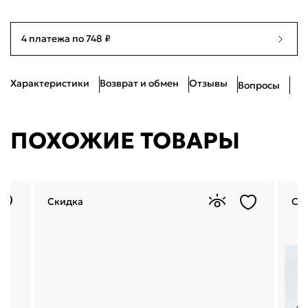
Я согласен с
публичной офертой
и
политикой обработки
персональных данных
Проблемы со входом?
4 платежа по 748 ₽
Характеристики
Возврат и обмен
Отзывы
Вопросы
ПОХОЖИЕ ТОВАРЫ
Скидка
Ск