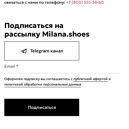
связаться с нами по телефону:
+7 (800) 555-38-60
Подписаться на
рассылку Milana.shoes
Подели
Мокка
Давай делить
Поделится
Telegram канал
740 ₽
оплата покупок
по частям
Сегодня
22 августа
05 сентября
19 сентября
Email *
185 ₽
185 ₽
185 ₽
185 ₽
Без комиссий и переплат
Оформляя подписку вы соглашаетесь с
публичной офертой
и
политикой обработки персональных данных
Подписаться