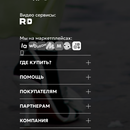
Видео сервисы:
Мы на маркетплейсах:
ГДЕ КУПИТЬ?
Магазины
ПОМОЩЬ
Маркетплейсы
Мобильное приложение
Информация о товаре
ПОКУПАТЕЛЯМ
Оформление покупки
Оплата
Блог
ПАРТНЕРАМ
Доставка
Новости
Возврат
Акции
Франчайзинг
КОМПАНИЯ
Гарантии
Мероприятия
Оптовые продажи
Конфиденциальность