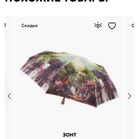
Скидка
Ск
ЗОНТ