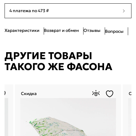
Я согласен с
публичной офертой
и
политикой обработки
4 платежа по 473 ₽
персональных данных
Проблемы со входом?
Характеристики
Возврат и обмен
Отзывы
Вопросы
ДРУГИЕ ТОВАРЫ
ТАКОГО ЖЕ ФАСОНА
Скидка
Ск