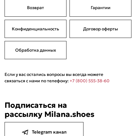
Возврат
Гарантии
Подели
Мокка
Давай делить
Поделится
1 890 ₽
оплата покупок
Конфиденциальность
Договор оферты
по частям
Сегодня
22 августа
05 сентября
19 сентября
472,50 ₽
472,50 ₽
472,50 ₽
472,50 ₽
Без комиссий и переплат
Обработка данных
Если у вас остались вопросы вы всегда можете
связаться с нами по телефону:
+7 (800) 555-38-60
Подписаться на
рассылку Milana.shoes
Telegram канал