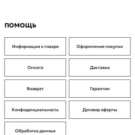
2 090 ₽
по частям
Сегодня
21 августа
04 сентября
18 сентября
522,50 ₽
522,50 ₽
522,50 ₽
522,50 ₽
Без комиссий и переплат
ПОМОЩЬ
Информация о товаре
Оформление покупки
Оплата
Доставка
Возврат
Гарантии
Конфиденциальность
Договор оферты
Обработка данных