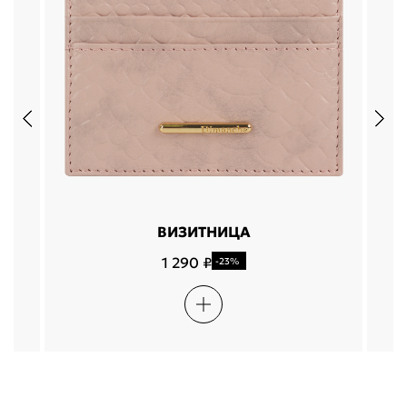
ВИЗИТНИЦА
1 290 ₽
-23%
Подели
Мокка
Давай делить
Поделится
оплата покупок