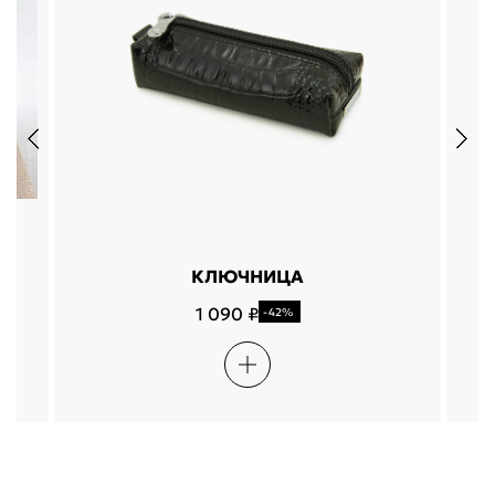
КЛЮЧНИЦА
1 090 ₽
-42%
Подели
Мокка
Давай делить
Поделится
оплата покупок