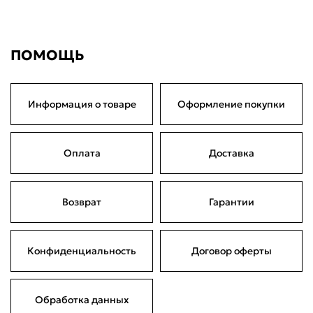
6 490 ₽
по частям
Сегодня
22 августа
05 сентября
19 сентября
1 622,50 ₽
1 622,50 ₽
1 622,50 ₽
1 622,50 ₽
Без комиссий и переплат
ПОМОЩЬ
Информация о товаре
Оформление покупки
Оплата
Доставка
Возврат
Гарантии
Конфиденциальность
Договор оферты
Обработка данных