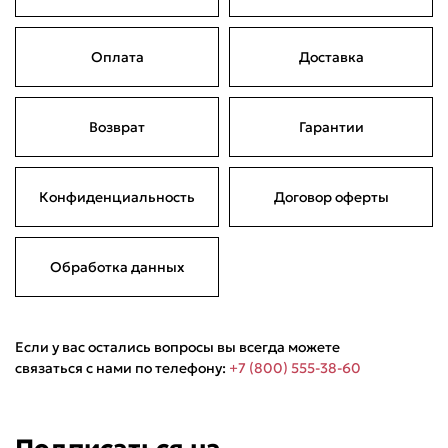
Оплата
Доставка
Подели
Мокка
Давай делить
Поделится
Возврат
Гарантии
3 790 ₽
оплата покупок
по частям
Сегодня
22 августа
05 сентября
19 сентября
947,50 ₽
947,50 ₽
947,50 ₽
947,50 ₽
Конфиденциальность
Договор оферты
Без комиссий и переплат
Обработка данных
Если у вас остались вопросы вы всегда можете
связаться с нами по телефону:
+7 (800) 555-38-60