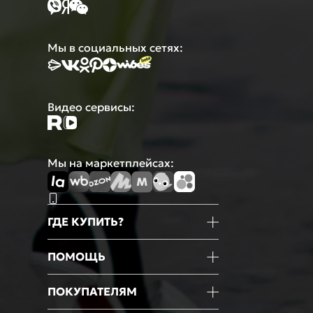
Мы в социальных сетях:
Видео сервисы:
Мы на маркетплейсах:
ГДЕ КУПИТЬ?
Магазины
ПОМОЩЬ
Маркетплейсы
Мобильное приложение
Информация о товаре
ПОКУПАТЕЛЯМ
Оформление покупки