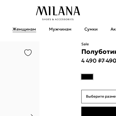
Женщинам
Мужчинам
Сумки
Ак
Sale
Полуботин
4 490 ₽
7 490
Выберите разме
35
22см