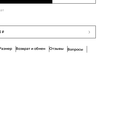
Ограниченное количество
рат
Нет в наличии
Нет в наличии
3 ₽
Нет в наличии
Размер
Возврат и обмен
Отзывы
Вопросы
Нет в наличии
Нет в наличии
Нет в наличии