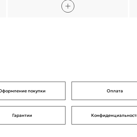
Сегодня
20 августа
03 сентября
17 сентября
1 122,50 ₽
1 122,50 ₽
1 122,50 ₽
1 122,50 ₽
Войти
Без комиссий и переплат
Войти по электронной почте
Я согласен с
публичной офертой
и
политикой обработки
персональных данных
Проблемы со входом?
Оформление покупки
Оплата
Гарантии
Конфиденциальност