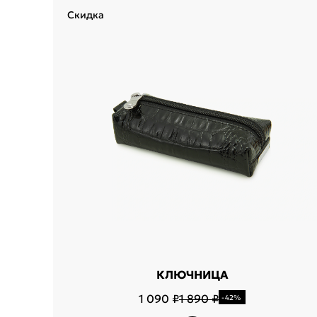
Скидка
Укажит
Название горо
КЛЮЧНИЦА
1 090 ₽
1 890 ₽
-42%