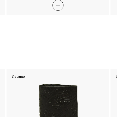
Сегодня
22 августа
05 сентября
19 сентября
1 247,50 ₽
1 247,50 ₽
1 247,50 ₽
1 247,50 ₽
Войти
Без комиссий и переплат
Войти по электронной почте
Я согласен с
публичной офертой
и
политикой обработки
персональных данных
Проблемы со входом?
Скидка