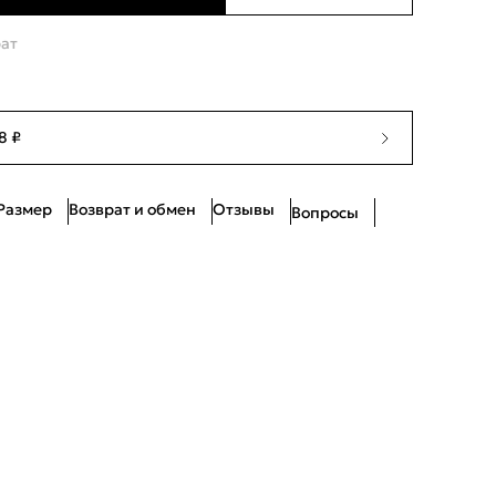
Нет в наличии
рат
Ограниченное количество
Нет в наличии
8 ₽
Нет в наличии
Размер
Возврат и обмен
Отзывы
Вопросы
Ограниченное количество
Ограниченное количество
Нет в наличии