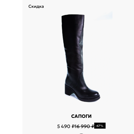
Скидка
Укажит
Название горо
САПОГИ
5 490 ₽
16 990 ₽
-67%