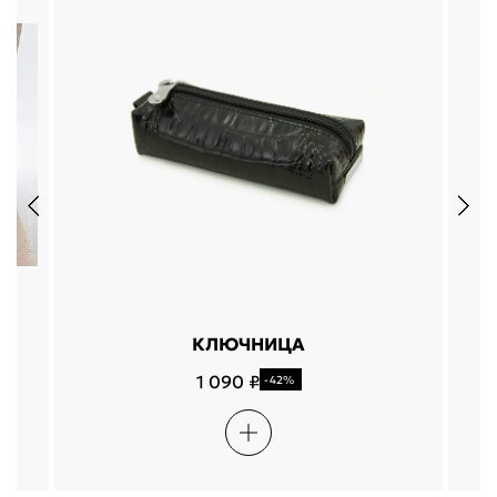
КЛЮЧНИЦА
1 090 ₽
-42%
Подели
Мокка
Давай делить