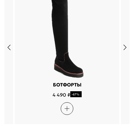
БОТФОРТЫ
4 490 ₽
-67%
4.7