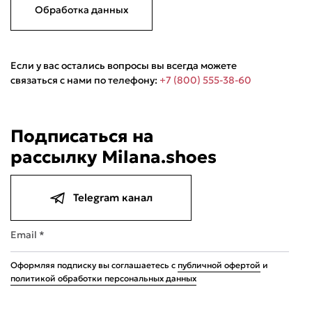
Обработка данных
Если у вас остались вопросы вы всегда можете
связаться с нами по телефону:
+7 (800) 555-38-60
Подписаться на
Подели
Мокка
Давай делить
рассылку Milana.shoes
Поделится
10 990 ₽
оплата покупок
по частям
Сегодня
20 августа
03 сентября
17 сентября
Telegram канал
2 747,50 ₽
2 747,50 ₽
2 747,50 ₽
2 747,50 ₽
Без комиссий и переплат
Email *
Оформляя подписку вы соглашаетесь с
публичной офертой
и
политикой обработки персональных данных