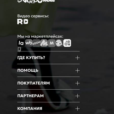
Видео сервисы:
Мы на маркетплейсах:
ГДЕ КУПИТЬ?
Магазины
ПОМОЩЬ
Маркетплейсы
Мобильное приложение
Информация о товаре
ПОКУПАТЕЛЯМ
Оформление покупки
Оплата
Блог
ПАРТНЕРАМ
Доставка
Новости
Возврат
Акции
Франчайзинг
КОМПАНИЯ
Гарантии
Мероприятия
Оптовые продажи