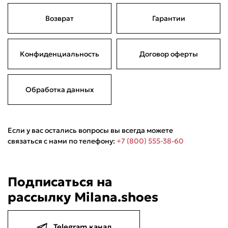
Возврат
Гарантии
Подели
Мокка
Давай делить
Поделится
5 490 ₽
оплата покупок
по частям
Конфиденциальность
Договор оферты
Сегодня
20 августа
03 сентября
17 сентября
1 372,50 ₽
1 372,50 ₽
1 372,50 ₽
1 372,50 ₽
Без комиссий и переплат
Обработка данных
Если у вас остались вопросы вы всегда можете
связаться с нами по телефону:
+7 (800) 555-38-60
Подписаться на
рассылку Milana.shoes
Telegram канал