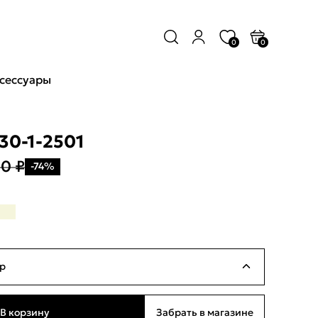
0
0
сессуары
30-1-2501
90 ₽
-74%
р
Ограниченное количество
В корзину
Забрать в магазине