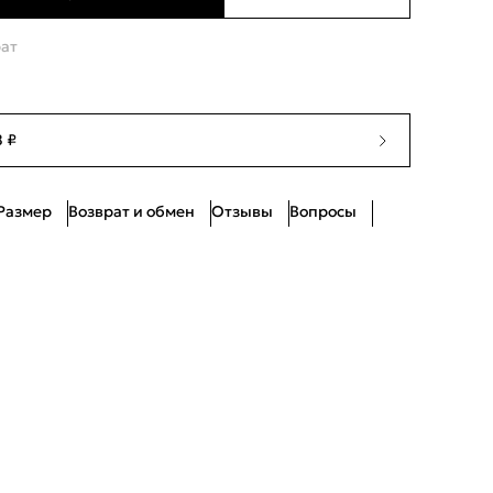
Ограниченное количество
рат
Ограниченное количество
Нет в наличии
 ₽
Ограниченное количество
Размер
Возврат и обмен
Отзывы
Вопросы