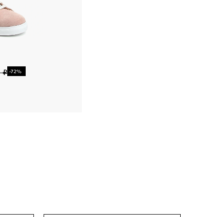
 ₽
-72%