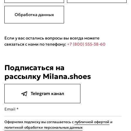
Обработка данных
Если у вас остались вопросы вы всегда можете
связаться с нами по телефону:
+7 (800) 555-38-60
Подели
Мокка
Давай делить
Подписаться на
Поделится
рассылку Milana.shoes
4 490 ₽
оплата покупок
по частям
Сегодня
23 августа
06 сентября
20 сентября
1 122,50 ₽
1 122,50 ₽
1 122,50 ₽
1 122,50 ₽
Telegram канал
Без комиссий и переплат
Email *
Оформляя подписку вы соглашаетесь с
публичной офертой
и
политикой обработки персональных данных