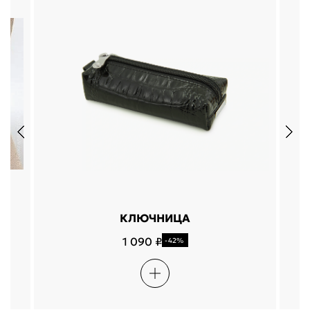
КЛЮЧНИЦА
1 090 ₽
-42%
Подели
Мокка
Давай делить