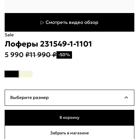
▷ Смотреть видео обзор
Sale
Лоферы 231549-1-1101
5 990 ₽
11 990 ₽
-50%
Укажите свой город
Войти или
зарегистрироваться
Название города
Выберите размер
Milana ID
По паролю
36
Ограниченное количество
23см
В корзину
Телефон / Telegram
37
Ограниченное количество
23.5см
Забрать в магазине