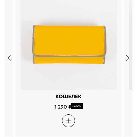
КОШЕЛЕК
1 290 ₽
-46%
Подели
Мокка
Давай делить