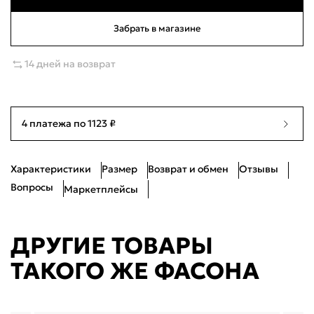
36
Много
23см
Войти
Забрать в магазине
37
Ограниченное количество
23.5см
Войти по электронной почте
14 дней на возврат
Я согласен с
публичной офертой
и
политикой обработки
38
Ограниченное количество
24.5см
персональных данных
Проблемы со входом?
39
Ограниченное количество
25см
4 платежа по 1123 ₽
40
Ограниченное количество
25.5см
Характеристики
Размер
Возврат и обмен
Отзывы
41
Ограниченное количество
26.5см
Вопросы
Маркетплейсы
42
Нет в наличии
27см
ДРУГИЕ ТОВАРЫ
ТАКОГО ЖЕ ФАСОНА