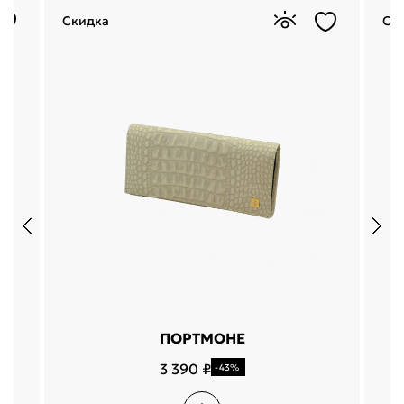
Скидка
Ск
ПОРТМОНЕ
3 390 ₽
-43%