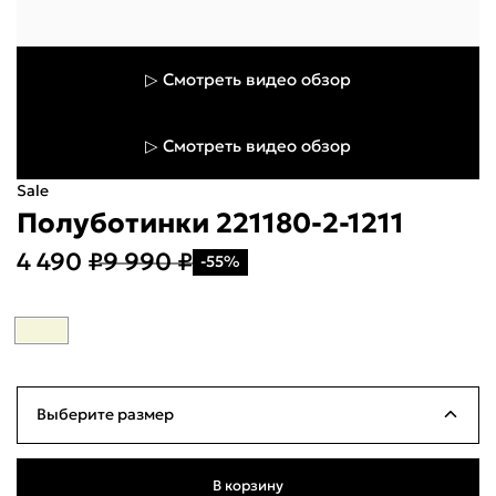
▷ Смотреть видео обзор
▷ Смотреть видео обзор
Sale
Полуботинки 221180-2-1211
Укажите свой город
4 490 ₽
9 990 ₽
-55%
Войти или
зарегистрироваться
Название города
Milana ID
По паролю
Выберите размер
Телефон / Telegram
35
Нет в наличии
22см
В корзину