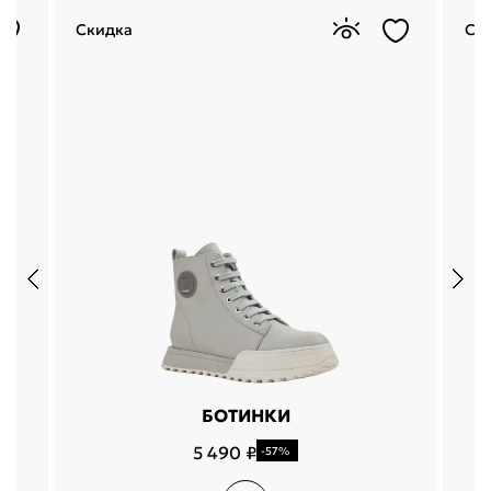
Скидка
Ск
БОТИНКИ
5 490 ₽
-57%