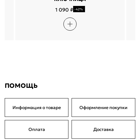
5
Н
6
1 090 ₽
-42%
ПОМОЩЬ
Информация о товаре
Оформление покупки
Оплата
Доставка