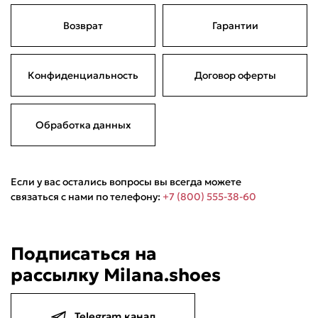
Возврат
Гарантии
Подели
Мокка
Давай делить
Поделится
1 790 ₽
оплата покупок
по частям
Конфиденциальность
Договор оферты
Сегодня
22 августа
05 сентября
19 сентября
447,50 ₽
447,50 ₽
447,50 ₽
447,50 ₽
Без комиссий и переплат
Обработка данных
Если у вас остались вопросы вы всегда можете
связаться с нами по телефону:
+7 (800) 555-38-60
Подписаться на
рассылку Milana.shoes
Telegram канал