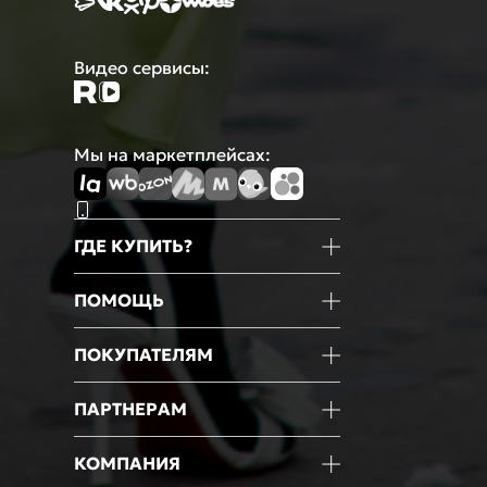
Видео сервисы:
Мы на маркетплейсах:
ГДЕ КУПИТЬ?
Магазины
ПОМОЩЬ
Маркетплейсы
Мобильное приложение
Информация о товаре
ПОКУПАТЕЛЯМ
Оформление покупки
Оплата
Блог
ПАРТНЕРАМ
Доставка
Новости
Возврат
Акции
Франчайзинг
КОМПАНИЯ
Гарантии
Мероприятия
Оптовые продажи