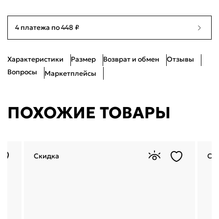
Я согласен с
публичной офертой
и
политикой обработки
персональных данных
40
Нет в наличии
25.5см
Проблемы со входом?
4 платежа по 448 ₽
Характеристики
Размер
Возврат и обмен
Отзывы
Вопросы
Маркетплейсы
ПОХОЖИЕ ТОВАРЫ
Скидка
Ск