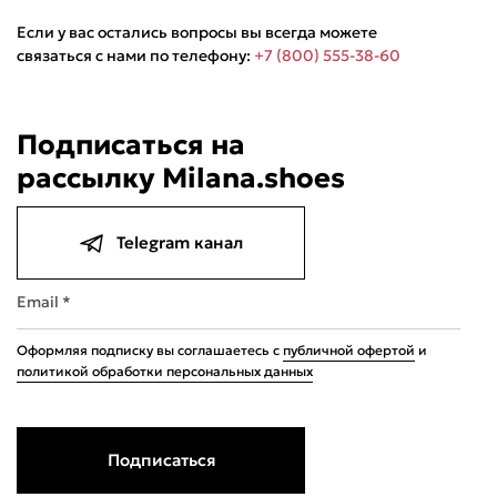
Если у вас остались вопросы вы всегда можете
связаться с нами по телефону:
+7 (800) 555-38-60
Подписаться на
рассылку Milana.shoes
Подели
Мокка
Давай делить
Поделится
5 990 ₽
оплата покупок
по частям
Telegram канал
Сегодня
22 августа
05 сентября
19 сентября
1 497,50 ₽
1 497,50 ₽
1 497,50 ₽
1 497,50 ₽
Без комиссий и переплат
Email *
Оформляя подписку вы соглашаетесь с
публичной офертой
и
политикой обработки персональных данных
Подписаться