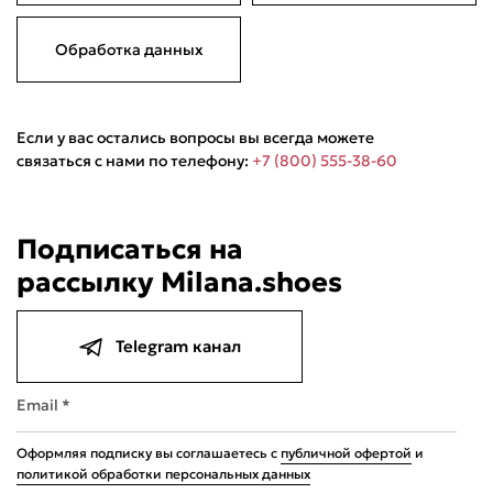
Обработка данных
Если у вас остались вопросы вы всегда можете
связаться с нами по телефону:
+7 (800) 555-38-60
Подели
Мокка
Давай делить
Подписаться на
Поделится
рассылку Milana.shoes
2 490 ₽
оплата покупок
по частям
Сегодня
24 августа
07 сентября
21 сентября
622,50 ₽
622,50 ₽
622,50 ₽
622,50 ₽
Telegram канал
Без комиссий и переплат
Email *
Оформляя подписку вы соглашаетесь с
публичной офертой
и
политикой обработки персональных данных