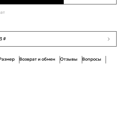
Ограниченное количество
рат
Ограниченное количество
Ограниченное количество
3 ₽
Много
Размер
Возврат и обмен
Отзывы
Вопросы
Ограниченное количество
Много