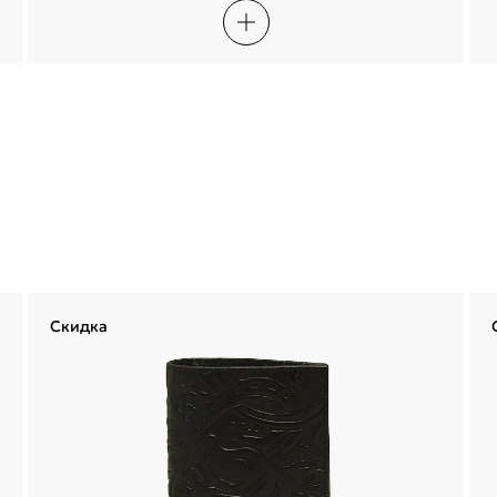
Сегодня
22 августа
05 сентября
19 сентября
1 872,50 ₽
1 872,50 ₽
1 872,50 ₽
1 872,50 ₽
Войти
Без комиссий и переплат
Войти по электронной почте
Я согласен с
публичной офертой
и
политикой обработки
персональных данных
Проблемы со входом?
Скидка