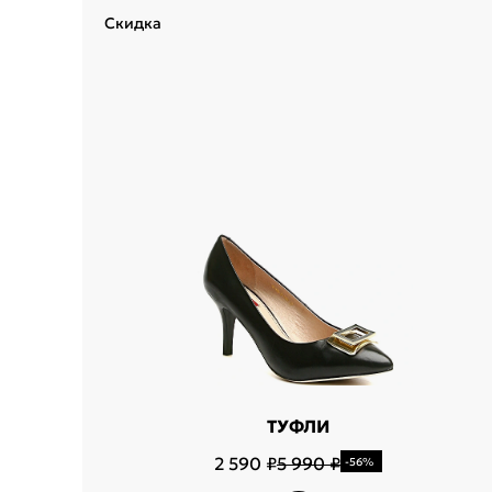
Скидка
Укажит
Название горо
ТУФЛИ
2 590 ₽
5 990 ₽
-56%