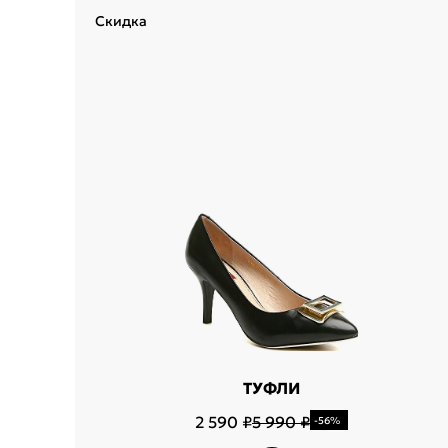
Скидка
Укажит
Название горо
ТУФЛИ
2 590 ₽
5 990 ₽
-56%