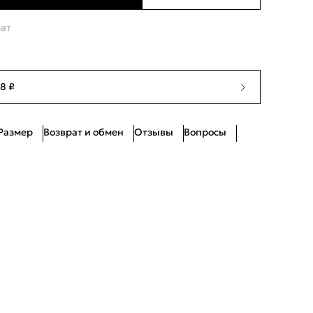
Ограниченное количество
рат
Ограниченное количество
Нет в наличии
8 ₽
Нет в наличии
Размер
Возврат и обмен
Отзывы
Вопросы
Ограниченное количество
Ограниченное количество