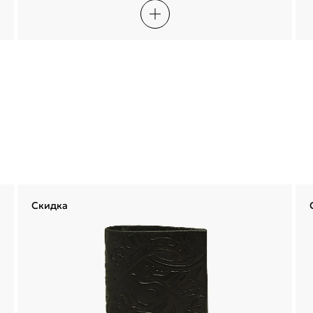
Сегодня
20 августа
03 сентября
17 сентября
2 247,50 ₽
2 247,50 ₽
2 247,50 ₽
2 247,50 ₽
Войти
Без комиссий и переплат
Войти по электронной почте
Я согласен с
публичной офертой
и
политикой обработки
персональных данных
Проблемы со входом?
Скидка