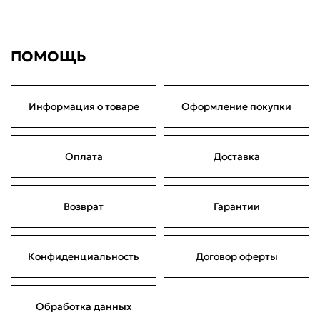
7 490 ₽
по частям
Сегодня
21 августа
04 сентября
18 сентября
1 872,50 ₽
1 872,50 ₽
1 872,50 ₽
1 872,50 ₽
Без комиссий и переплат
ПОМОЩЬ
Информация о товаре
Оформление покупки
Оплата
Доставка
Возврат
Гарантии
Конфиденциальность
Договор оферты
Обработка данных