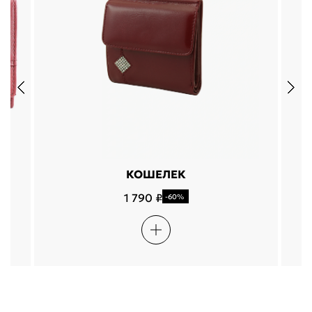
КОШЕЛЕК
1 790 ₽
-60%
Подели
Мокка
Давай делить
Поделится
оплата покупок