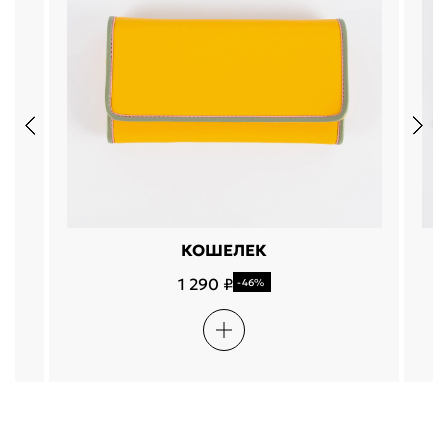
КОШЕЛЕК
1 290 ₽
-46%
Подели
Мокка
Давай делить
Поделится
оплата покупок