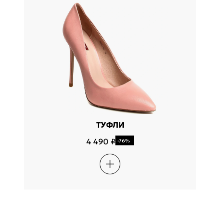
ТУФЛИ
4 490 ₽
-76%