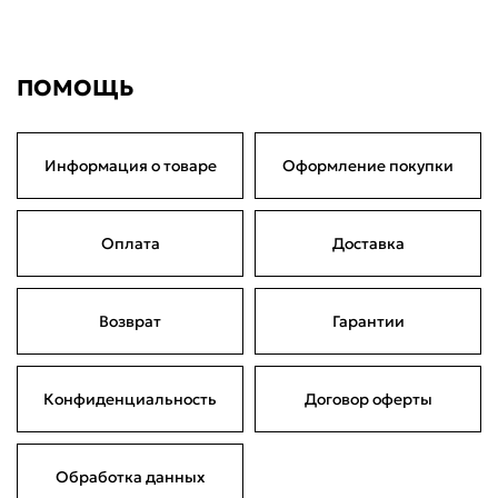
4 490 ₽
по частям
Сегодня
21 августа
04 сентября
18 сентября
1 122,50 ₽
1 122,50 ₽
1 122,50 ₽
1 122,50 ₽
Без комиссий и переплат
ПОМОЩЬ
Информация о товаре
Оформление покупки
Оплата
Доставка
Возврат
Гарантии
Конфиденциальность
Договор оферты
Обработка данных