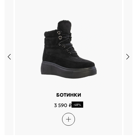
БОТИНКИ
3 590 ₽
-48%
Подели
Мокка
Давай делить