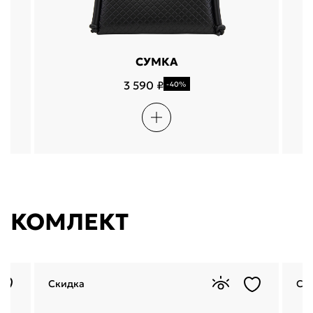
СУМКА
3 590 ₽
-40%
КОМЛЕКТ
Скидка
Ск