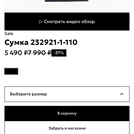
▷ Смотреть видео обзор
Sale
Сумка 232921-1-110
5 490 ₽
7 990 ₽
-31%
Укажите свой город
Войти или
зарегистрироваться
Название города
Выберите размер
Milana ID
По паролю
5
Н
б/р
Ограниченное количество
о
В корзину
Телефон / Telegram
Забрать в магазине