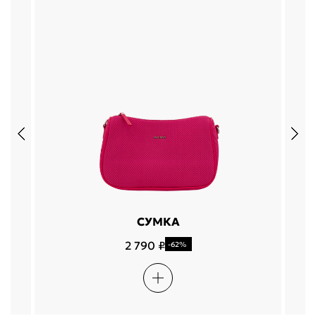
СУМКА
2 790 ₽
-62%