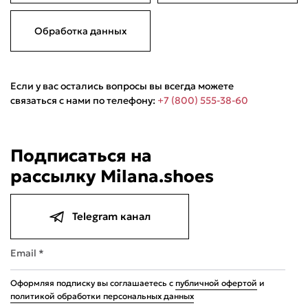
Обработка данных
Если у вас остались вопросы вы всегда можете
связаться с нами по телефону:
+7 (800) 555-38-60
Подели
Мокка
Давай делить
Подписаться на
Поделится
рассылку Milana.shoes
2 190 ₽
оплата покупок
по частям
Сегодня
22 августа
05 сентября
19 сентября
547,50 ₽
547,50 ₽
547,50 ₽
547,50 ₽
Telegram канал
Без комиссий и переплат
Email *
Оформляя подписку вы соглашаетесь с
публичной офертой
и
политикой обработки персональных данных