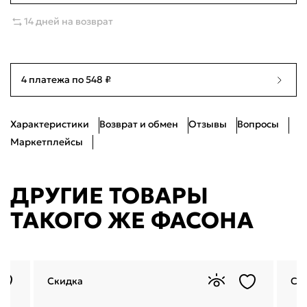
14 дней на возврат
4 платежа по 548 ₽
Характеристики
Возврат и обмен
Отзывы
Вопросы
5
Н
2
Маркетплейсы
ДРУГИЕ ТОВАРЫ
ТАКОГО ЖЕ ФАСОНА
Скидка
Ск